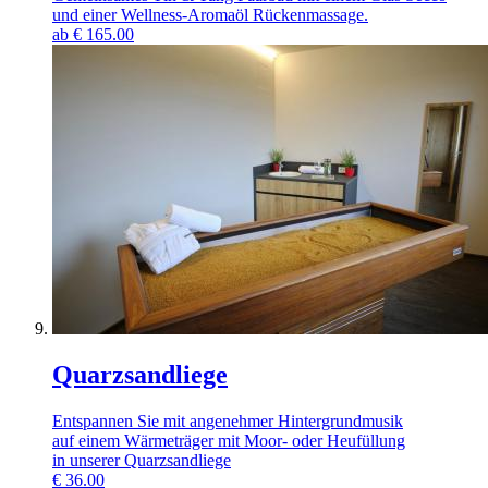
und einer Wellness-Aromaöl Rückenmassage.
ab
€
165.00
Quarzsandliege
Entspannen Sie mit angenehmer Hintergrundmusik
auf einem Wärmeträger mit Moor- oder Heufüllung
in unserer Quarzsandliege
€
36.00